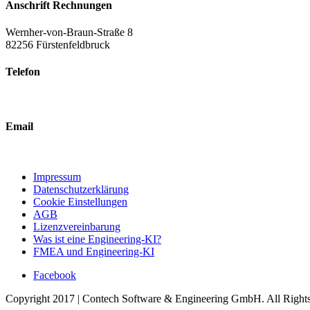
Anschrift Rechnungen
Wernher-von-Braun-Straße 8
82256 Fürstenfeldbruck
Telefon
+49 (0) 8141-88 84 03-0
Email
kontakt@mts-contech.com
Impressum
Datenschutzerklärung
Cookie Einstellungen
AGB
Lizenzvereinbarung
Was ist eine Engineering-KI?
FMEA und Engineering-KI
Facebook
Copyright 2017 | Contech Software & Engineering GmbH. All Right