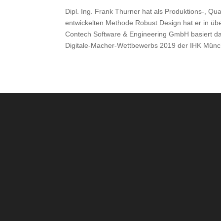
Dipl. Ing. Frank Thurner hat als Produktions-, Qu
entwickelten Methode Robust Design hat er in über
Contech Software & Engineering GmbH basiert dar
Digitale-Macher-Wettbewerbs 2019 der IHK Mün