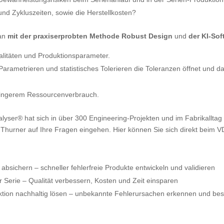
und Zykluszeiten, sowie die Herstellkosten?
man
mit der praxiserprobten Methode Robust Design
und
der KI-So
alitäten und Produktionsparameter.
arametrieren und statistisches Tolerieren die Toleranzen öffnet und dab
ingerem Ressourcenverbrauch.
lyser® hat sich in über 300 Engineering-Projekten und im Fabrikalltag
 Thurner auf Ihre Fragen eingehen. Hier können Sie sich direkt beim 
absichern – schneller fehlerfreie Produkte entwickeln und validieren
ur Serie – Qualität verbessern, Kosten und Zeit einsparen
uktion nachhaltig lösen – unbekannte Fehlerursachen erkennen und bes