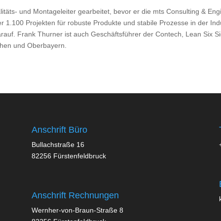
alitäts- und Montageleiter gearbeitet, bevor er die mts Consulting & E
 1.100 Projekten für robuste Produkte und stabile Prozesse in der Ind
auf. Frank Thurner ist auch Geschäftsführer der Contech, Lean Six S
chen und Oberbayern.
Anschrift Büro
Bullachstraße 16
82256 Fürstenfeldbruck
Anschrift Rechnungen
Wernher-von-Braun-Straße 8