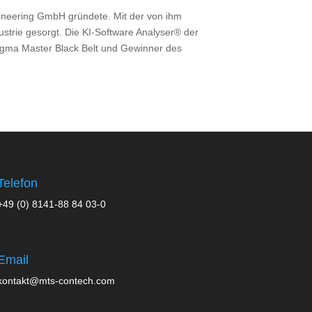
ngineering GmbH gründete. Mit der von ihm
ustrie gesorgt. Die KI-Software Analyser® der
igma Master Black Belt und Gewinner des
Telefon
+49 (0) 8141-88 84 03-0
Email
kontakt@mts-contech.com