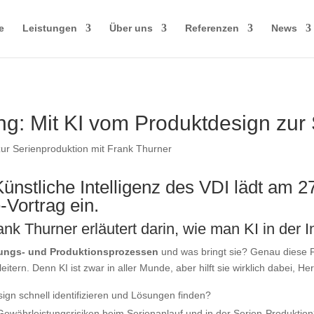
e
Leistungen
Über uns
Referenzen
News
ng: Mit KI vom Produktdesign zur
ünstliche Intelligenz des VDI lädt am 27
-Vortrag ein.
k Thurner erläutert darin, wie man KI in der I
ungs- und Produktionsprozessen
und was bringt sie? Genau diese Fr
tern. Denn KI ist zwar in aller Munde, aber hilft sie wirklich dabei, H
gn schnell identifizieren und Lösungen finden?
ewährleistungsrisiken beim Serienanlauf und in der Serien-Produktio